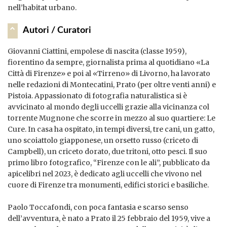
nell’habitat urbano.
Autori / Curatori
Giovanni Ciattini, empolese di nascita (classe 1959),
fiorentino da sempre, giornalista prima al quotidiano «La
Città di Firenze» e poi al «Tirreno» di Livorno, ha lavorato
nelle redazioni di Montecatini, Prato (per oltre venti anni) e
Pistoia. Appassionato di fotografia naturalistica si è
avvicinato al mondo degli uccelli grazie alla vicinanza col
torrente Mugnone che scorre in mezzo al suo quartiere: Le
Cure. In casa ha ospitato, in tempi diversi, tre cani, un gatto,
uno scoiattolo giapponese, un orsetto russo (criceto di
Campbell), un criceto dorato, due tritoni, otto pesci. Il suo
primo libro fotografico, “Firenze con le ali”, pubblicato da
apicelibri nel 2023, è dedicato agli uccelli che vivono nel
cuore di Firenze tra monumenti, edifici storici e basiliche.
Paolo Toccafondi, con poca fantasia e scarso senso
dell’avventura, è nato a Prato il 25 febbraio del 1959, vive a