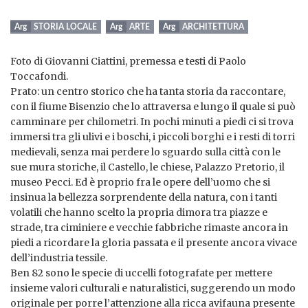
STORIA LOCALE
ARTE
ARCHITETTURA
Foto di Giovanni Ciattini, premessa e testi di Paolo
Toccafondi.
Prato: un centro storico che ha tanta storia da raccontare,
con il fiume Bisenzio che lo attraversa e lungo il quale si può
camminare per chilometri. In pochi minuti a piedi ci si trova
immersi tra gli ulivi e i boschi, i piccoli borghi e i resti di torri
medievali, senza mai perdere lo sguardo sulla città con le
sue mura storiche, il Castello, le chiese, Palazzo Pretorio, il
museo Pecci. Ed è proprio fra le opere dell’uomo che si
insinua la bellezza sorprendente della natura, con i tanti
volatili che hanno scelto la propria dimora tra piazze e
strade, tra ciminiere e vecchie fabbriche rimaste ancora in
piedi a ricordare la gloria passata e il presente ancora vivace
dell’industria tessile.
Ben 82 sono le specie di uccelli fotografate per mettere
insieme valori culturali e naturalistici, suggerendo un modo
originale per porre l’attenzione alla ricca avifauna presente