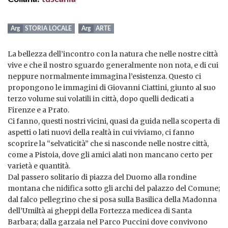
STORIA LOCALE
ARTE
La bellezza dell’incontro con la natura che nelle nostre città
vive e che il nostro sguardo generalmente non nota, e di cui
neppure normalmente immagina l’esistenza. Questo ci
propongono le immagini di Giovanni Ciattini, giunto al suo
terzo volume sui volatili in città, dopo quelli dedicati a
Firenze e a Prato.
Ci fanno, questi nostri vicini, quasi da guida nella scoperta di
aspetti o lati nuovi della realtà in cui viviamo, ci fanno
scoprire la “selvaticità” che si nasconde nelle nostre città,
come a Pistoia, dove gli amici alati non mancano certo per
varietà e quantità.
Dal passero solitario di piazza del Duomo alla rondine
montana che nidifica sotto gli archi del palazzo del Comune;
dal falco pellegrino che si posa sulla Basilica della Madonna
dell’Umiltà ai gheppi della Fortezza medicea di Santa
Barbara; dalla garzaia nel Parco Puccini dove convivono