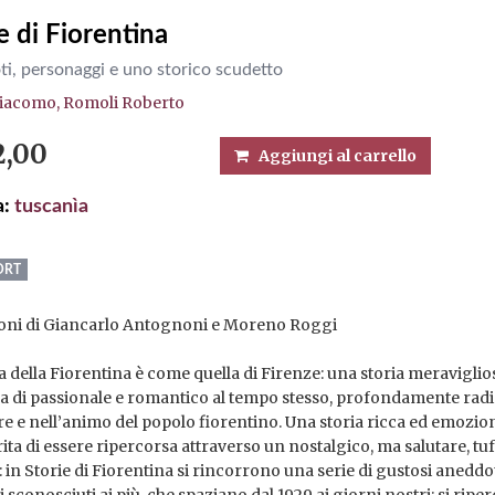
e di Fiorentina
i, personaggi e uno storico scudetto
Giacomo,
Romoli Roberto
2,00
Aggiungi al carrello
a:
tuscanìa
ORT
oni di Giancarlo Antognoni e Moreno Roggi
ia della Fiorentina è come quella di Firenze: una storia meraviglio
a di passionale e romantico al tempo stesso, profondamente rad
re e nell’animo del popolo fiorentino. Una storia ricca ed emozi
ita di essere ripercorsa attraverso un nostalgico, ma salutare, tuf
 in Storie di Fiorentina si rincorrono una serie di gustosi aneddot
i sconosciuti ai più, che spaziano dal 1929 ai giorni nostri; si ripe