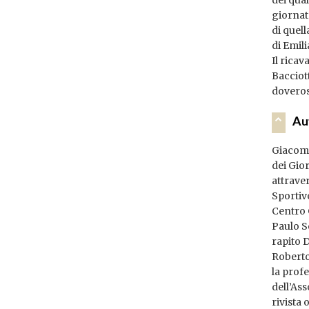
giornat
di quell
di Emil
Il rica
Bacciot
doveroso
Au
Giacomo 
dei Gio
attrave
Sportiv
Centro 
Paulo S
rapito D
Roberto
la profe
dell’Ass
rivista