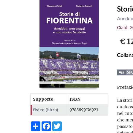
Stori
Aneddot
Cialdi 
€ 1
Collan
SP
Prefazi
Supporto
ISBN
La stor
qualcos
fisico (libro)
9788899176921
nel cuo
che mer
Share
Facebook
Twitter
passato:
dei qual