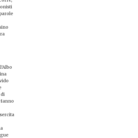
onisti
 parole
sino
era
ll’Albo
tina
ivido
e
 di
o Hanno
sercita
la
segue