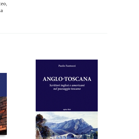
teo,
la