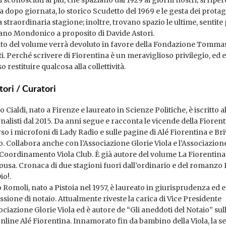
a dopo giornata, lo storico Scudetto del 1969 e le gesta dei protag
a straordinaria stagione; inoltre, trovano spazio le ultime, sentite
iano Mondonico a proposito di Davide Astori.
vato del volume verrà devoluto in favore della Fondazione Tomma
ti. Perché scrivere di Fiorentina è un meraviglioso privilegio, ed 
 restituire qualcosa alla collettività.
tori / Curatori
Cialdi, na­to a Firenze e laureato in Scienze Politiche, è iscritto a
rnalisti dal 2015. Da anni segue e racconta le vicende della Fioren
rso i microfoni di Lady Radio e sulle pagine di Alé Fiorentina e Br
o. Collabora anche con l’Associazione Glorie Viola e l’Associazion
Coordinamento Viola Club. È già autore del volume La Fiorentina
ousa. Cronaca di due stagioni fuori dall’ordinario e del romanz
io!.
 Romoli, nato a Pistoia nel 1957, è laureato in giurisprudenza ed e
ssione di notaio. Attualmente riveste la carica di Vice Presidente
ociazione Glorie Viola ed è autore de “Gli aneddoti del Notaio” sul
 online Alé Fiorentina. Innamorato fin da bambino della Viola, la 