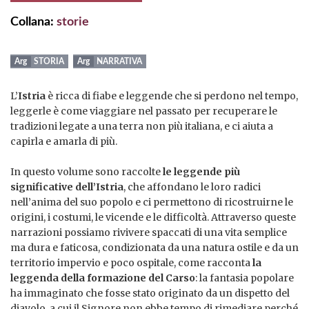
Collana:
storie
STORIA
NARRATIVA
L’
Istria
è ricca di fiabe e leggende che si perdono nel tempo,
leggerle è come viaggiare nel passato per recuperare le
tradizioni legate a una terra non più italiana, e ci aiuta a
capirla e amarla di più.
In questo volume sono raccolte
le leggende più
significative dell’Istria
, che affondano le loro radici
nell’anima del suo popolo e ci permettono di ricostruirne le
origini, i costumi, le vicende e le difficoltà. Attraverso queste
narrazioni possiamo rivivere spaccati di una vita semplice
ma dura e faticosa, condizionata da una natura ostile e da un
territorio impervio e poco ospitale, come racconta
la
leggenda della formazione del Carso
: la fantasia popolare
ha immaginato che fosse stato originato da un dispetto del
diavolo, a cui il Signore non ebbe tempo di rimediare perché