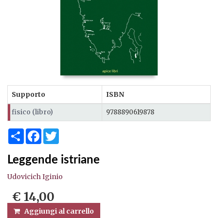
Supporto
ISBN
fisico (libro)
9788890619878
Share
Facebook
Twitter
Leggende istriane
Udovicich Iginio
€ 14,00
Aggiungi al carrello