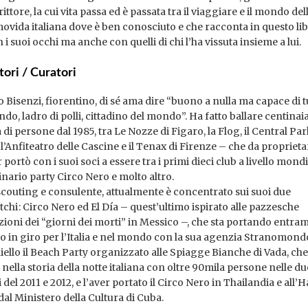
rittore, la cui vita passa ed è passata tra il viaggiare e il mondo del
movida italiana dove è ben conosciuto e che racconta in questo li
 i suoi occhi ma anche con quelli di chi l’ha vissuta insieme a lui.
tori / Curatori
Bisenzi, fiorentino, di sé ama dire “buo­­no a nulla ma capace di t
­do, ladro di polli, cittadino del mondo”. Ha fatto ballare centinaia
 di persone dal 1985, tra Le Nozze di Figaro, la Flog, il Central Park
’Anfiteatro delle Cascine e il Tenax di Firenze – che da proprietar
 portò con i suoi soci a essere tra i primi dieci club a livello mondi
inario party Circo Nero e molto altro.
scouting e consulente, attualmente è concentrato sui suoi due
chi : Circo Nero ed El Día – quest’ultimo ispirato alle pazzesche
zioni dei “giorni dei morti” in Messico –, che sta portando entra
o in giro per l’Italia e nel mondo con la sua agenzia Stranomond
hiello il Beach Party organizzato alle Spiagge Bianche di Vada, che
nella storia della notte italiana con oltre 90mila persone nelle du
 del 2011 e 2012, e l’aver portato il Circo Nero in Thailandia e all
 dal Ministero della Cultura di Cuba.