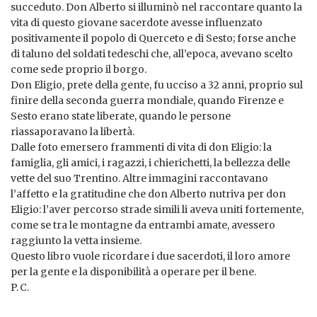
succeduto. Don Alberto si illuminò nel raccontare quanto la
vita di questo giovane sacerdote avesse influenzato
positivamente il popolo di Querceto e di Sesto; forse anche
di taluno del soldati tedeschi che, all’epoca, avevano scelto
come sede proprio il borgo.
Don Eligio, prete della gente, fu ucciso a 32 anni, proprio sul
finire della seconda guerra mondiale, quando Firenze e
Sesto erano state liberate, quando le persone
riassaporavano la libertà.
Dalle foto emersero frammenti di vita di don Eligio: la
famiglia, gli amici, i ragazzi, i chierichetti, la bellezza delle
vette del suo Trentino. Altre immagini raccontavano
l’affetto e la gratitudine che don Alberto nutriva per don
Eligio: l’aver percorso strade simili li aveva uniti fortemente,
come se tra le montagne da entrambi amate, avessero
raggiunto la vetta insieme.
Questo libro vuole ricordare i due sacerdoti, il loro amore
per la gente e la disponibilità a operare per il bene.
P. C.